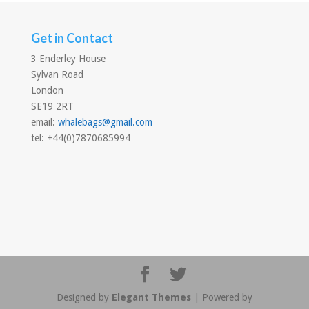
Get in Contact
3 Enderley House
Sylvan Road
London
SE19 2RT
email:
whalebags@gmail.com
tel: +44(0)7870685994
Designed by
Elegant Themes
| Powered by